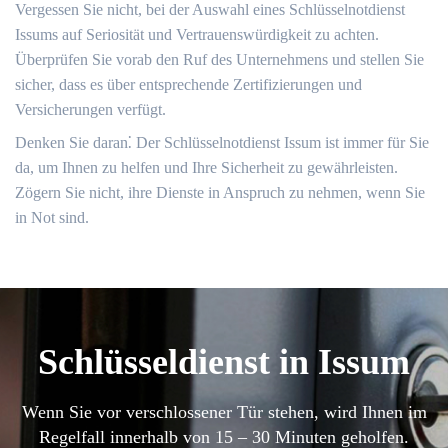
Vergessen Sie nicht, bei der Auswahl eines Schlüsselnotdienst
Issums auf Seriosität und Vertrauenswürdigkeit zu achten.​
Überprüfen Sie vorab den Ruf des Unternehmens und stellen Sie
sicher, dass es über entsprechende Zertifizierungen und
Versicherungen verfügt.​
Denken Sie daran⁚ Der Schlüsselnotdienst Issum ist immer für Sie
da, um Ihnen zu helfen und Ihre Sicherheit zu gewährleisten.​
Zögern Sie nicht, ihre Dienste in Anspruch zu nehmen, wenn Sie
in Not sind.​
Schlüsseldienst in Issum
Wenn Sie vor verschlossener Tür stehen, wird Ihnen im
Regelfall innerhalb von 15 – 30 Minuten geholfen.