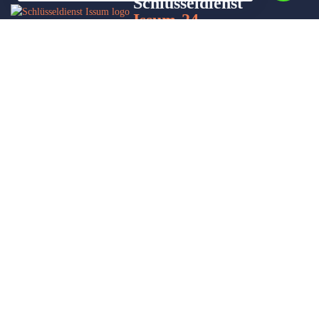
Schlüsseldienst
Issum-24
Wir sind Ihr Helfer in Not in Sachen Schlüsseldienst. Zu jeder
Tages- und Nachtzeit für Sie da!
Impressum/Datenschutzerklärung
Stadtteile
Sitemap
Partner
Leistungen
Autoöffnung
Türöffnung